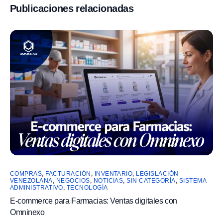
Publicaciones relacionadas
COMPRAS
,
FACTURACIÓN
,
INVENTARIO
,
LEGISLACIÓN
VENEZOLANA
,
NEGOCIOS
,
NOTICIAS
,
SIN CATEGORÍA
,
SISTEMA
ADMINISTRATIVO
,
TECNOLOGÍA
E-commerce para Farmacias: Ventas digitales con
Omninexo