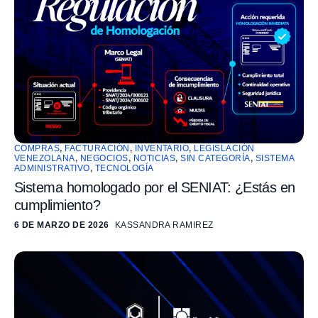
COMPRAS
,
FACTURACIÓN
,
INVENTARIO
,
LEGISLACIÓN
VENEZOLANA
,
NEGOCIOS
,
NOTICIAS
,
SIN CATEGORÍA
,
SISTEMA
ADMINISTRATIVO
,
TECNOLOGÍA
Sistema homologado por el SENIAT: ¿Estás en
cumplimiento?
6 DE MARZO DE 2026
KASSANDRA RAMIREZ