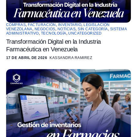
COMPRAS
,
FACTURACIÓN
,
INVENTARIO
,
LEGISLACIÓN
VENEZOLANA
,
NEGOCIOS
,
NOTICIAS
,
SIN CATEGORÍA
,
SISTEMA
ADMINISTRATIVO
,
TECNOLOGÍA
,
UNCATEGORIZED
Transformación Digital en la Industria
Farmacéutica en Venezuela
17 DE ABRIL DE 2026
KASSANDRA RAMIREZ