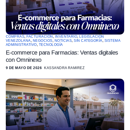
COMPRAS
,
FACTURACIÓN
,
INVENTARIO
,
LEGISLACIÓN
VENEZOLANA
,
NEGOCIOS
,
NOTICIAS
,
SIN CATEGORÍA
,
SISTEMA
ADMINISTRATIVO
,
TECNOLOGÍA
E-commerce para Farmacias: Ventas digitales
con Omninexo
9 DE MAYO DE 2026
KASSANDRA RAMIREZ