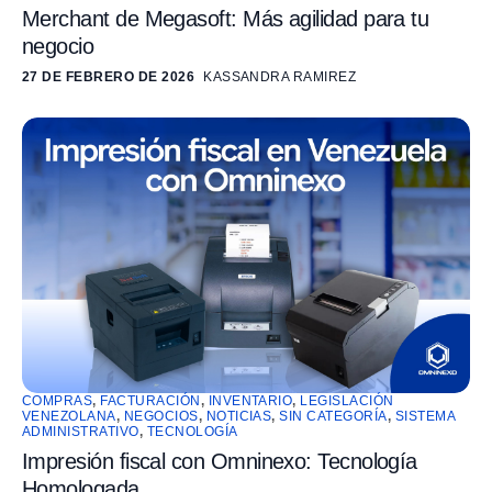
Merchant de Megasoft: Más agilidad para tu
negocio
27 DE FEBRERO DE 2026
KASSANDRA RAMIREZ
COMPRAS
,
FACTURACIÓN
,
INVENTARIO
,
LEGISLACIÓN
VENEZOLANA
,
NEGOCIOS
,
NOTICIAS
,
SIN CATEGORÍA
,
SISTEMA
ADMINISTRATIVO
,
TECNOLOGÍA
Impresión fiscal con Omninexo: Tecnología
Homologada