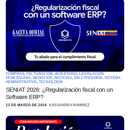
COMPRAS
,
FACTURACIÓN
,
INVENTARIO
,
LEGISLACIÓN
VENEZOLANA
,
NEGOCIOS
,
NOTICIAS
,
SIN CATEGORÍA
,
SISTEMA
ADMINISTRATIVO
,
TECNOLOGÍA
SENIAT 2026: ¿Regularización fiscal con un
Software ERP?
13 DE MARZO DE 2026
KASSANDRA RAMIREZ