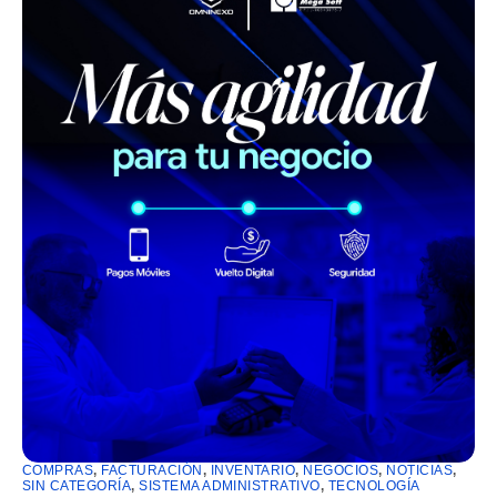
COMPRAS
,
FACTURACIÓN
,
INVENTARIO
,
NEGOCIOS
,
NOTICIAS
,
SIN CATEGORÍA
,
SISTEMA ADMINISTRATIVO
,
TECNOLOGÍA