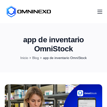
Inicio
Nosotros
app de inventario
Servicios
OmniStock
Proyectos
Inicio
Blog
app de inventario OmniStock
Distribuidores
Artículos