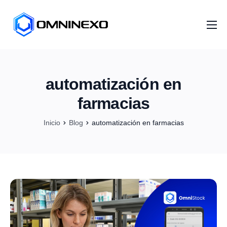
Inicio
Nosotros
automatización en
Servicios
farmacias
Proyectos
Inicio
Blog
automatización en farmacias
Distribuidores
Artículos