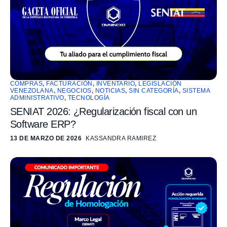
COMPRAS
,
FACTURACIÓN
,
INVENTARIO
,
LEGISLACIÓN
VENEZOLANA
,
NEGOCIOS
,
NOTICIAS
,
SIN CATEGORÍA
,
SISTEMA
ADMINISTRATIVO
,
TECNOLOGÍA
SENIAT 2026: ¿Regularización fiscal con un
Software ERP?
13 DE MARZO DE 2026
KASSANDRA RAMIREZ