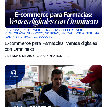
COMPRAS
,
FACTURACIÓN
,
INVENTARIO
,
LEGISLACIÓN
VENEZOLANA
,
NEGOCIOS
,
NOTICIAS
,
SIN CATEGORÍA
,
SISTEMA
ADMINISTRATIVO
,
TECNOLOGÍA
E-commerce para Farmacias: Ventas digitales
con Omninexo
9 DE MAYO DE 2026
KASSANDRA RAMIREZ