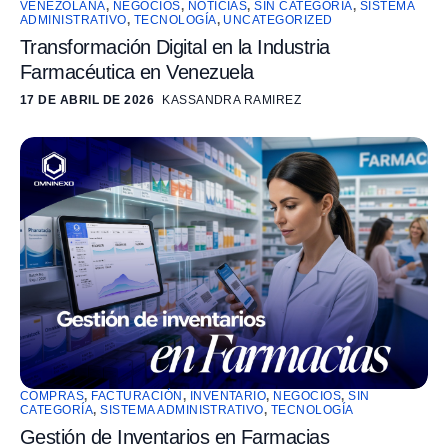
VENEZOLANA
,
NEGOCIOS
,
NOTICIAS
,
SIN CATEGORÍA
,
SISTEMA
ADMINISTRATIVO
,
TECNOLOGÍA
,
UNCATEGORIZED
Transformación Digital en la Industria
Farmacéutica en Venezuela
17 DE ABRIL DE 2026
KASSANDRA RAMIREZ
COMPRAS
,
FACTURACIÓN
,
INVENTARIO
,
NEGOCIOS
,
SIN
CATEGORÍA
,
SISTEMA ADMINISTRATIVO
,
TECNOLOGÍA
Gestión de Inventarios en Farmacias