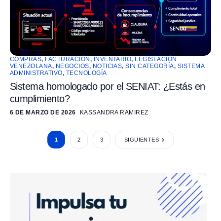
COMPRAS
,
FACTURACIÓN
,
INVENTARIO
,
LEGISLACIÓN
VENEZOLANA
,
NEGOCIOS
,
NOTICIAS
,
SIN CATEGORÍA
,
SISTEMA
ADMINISTRATIVO
,
TECNOLOGÍA
Sistema homologado por el SENIAT: ¿Estás en
cumplimiento?
6 DE MARZO DE 2026
KASSANDRA RAMIREZ
1
2
3
SIGUIENTES