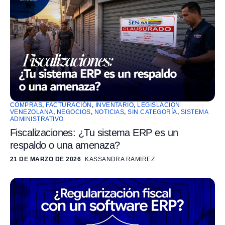
COMPRAS
,
FACTURACIÓN
,
INVENTARIO
,
LEGISLACIÓN
VENEZOLANA
,
NEGOCIOS
,
NOTICIAS
,
SIN CATEGORÍA
,
SISTEMA
ADMINISTRATIVO
Fiscalizaciones: ¿Tu sistema ERP es un
respaldo o una amenaza?
21 DE MARZO DE 2026
KASSANDRA RAMIREZ