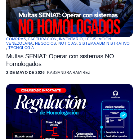
COMPRAS
,
FACTURACIÓN
,
INVENTARIO
,
LEGISLACIÓN
VENEZOLANA
,
NEGOCIOS
,
NOTICIAS
,
SISTEMA ADMINISTRATIVO
,
TECNOLOGÍA
Multas SENIAT: Operar con sistemas NO
homologados
2 DE MAYO DE 2026
KASSANDRA RAMIREZ