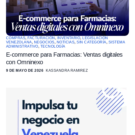
COMPRAS
,
FACTURACIÓN
,
INVENTARIO
,
LEGISLACIÓN
VENEZOLANA
,
NEGOCIOS
,
NOTICIAS
,
SIN CATEGORÍA
,
SISTEMA
ADMINISTRATIVO
,
TECNOLOGÍA
E-commerce para Farmacias: Ventas digitales
con Omninexo
9 DE MAYO DE 2026
KASSANDRA RAMIREZ