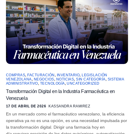
COMPRAS
,
FACTURACIÓN
,
INVENTARIO
,
LEGISLACIÓN
VENEZOLANA
,
NEGOCIOS
,
NOTICIAS
,
SIN CATEGORÍA
,
SISTEMA
ADMINISTRATIVO
,
TECNOLOGÍA
,
UNCATEGORIZED
Transformación Digital en la Industria Farmacéutica en
Venezuela
17 DE ABRIL DE 2026
KASSANDRA RAMIREZ
En un mercado como el farmacéutico venezolano, la eficiencia
operativa ya no es una opción, es una necesidad impulsada por
la transformación digital. Dirigir una farmacia hoy en
día requiere precisión de los datos quirúrgicos, automatización