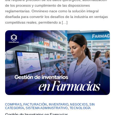
de los procesos y cumplimiento de las disposiciones
reglamentarias. Omninexo nace como la solución integral
diseñada para convertir los desafíos de la industria en ventajas
competitivas reales, permitiendo a […]
COMPRAS
,
FACTURACIÓN
,
INVENTARIO
,
NEGOCIOS
,
SIN
CATEGORÍA
,
SISTEMA ADMINISTRATIVO
,
TECNOLOGÍA
Gestión de Inventarios en Farmacias