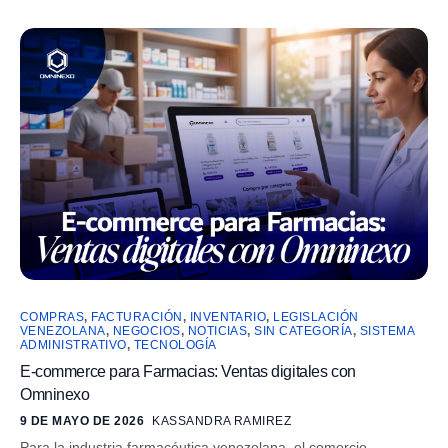
COMPRAS
,
FACTURACIÓN
,
INVENTARIO
,
LEGISLACIÓN
VENEZOLANA
,
NEGOCIOS
,
NOTICIAS
,
SIN CATEGORÍA
,
SISTEMA
ADMINISTRATIVO
,
TECNOLOGÍA
E-commerce para Farmacias: Ventas digitales con
Omninexo
9 DE MAYO DE 2026
KASSANDRA RAMIREZ
Para la industria farmacéutica venezolana, el comercio